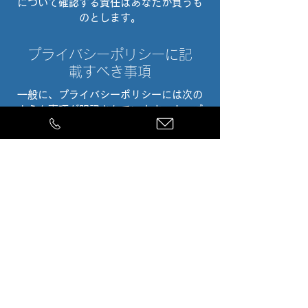
について確認する責任はあなたが負うも
のとします。
プライバシーポリシーに記
載すべき事項
一般に、プライバシーポリシーには次の
ような事項が明記されています：ウェブ
サイトが収集する情報の種類とその収集
方法、ウェブサイトがこの種の情報を収
集する理由についての説明、第三者との
情報の共有に関するウェブサイトの運用
方法、訪問者や顧客が関連するプライバ
シーの権利と個人保護法等に基づいて権
利を行使する方法、未成年者のデータ収
集に関する特定の運用方法など。
詳しくは、当社ヘルプセンター記事「
プ
ライバシーポリシーを作成する
」を参照
してください。